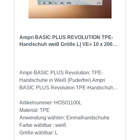
Ampri BASIC PLUS REVOLUTION TPE-
Handschuh weiß Größe L| VE= 10 x 200
Stück
Ampri BASIC PLUS Revolution: TPE-
Handschuhe in Weiß (Puderfrei) Ampri
BASIC PLUS Revolution TPE-Handschuhe
bieten ein neuartiges Tragegefühl mit
silikonartiger Haptik. Diese unsterilen
Artikelnummer:
HOS01100L
Einweghandschuhe sind die perfekte Wahl
Material:
TPE
für Anwender, die Wert auf
Anwendung wählen:
Einmalhandschuhe
Hautverträglichkeit, Wirtschaftlichkeit und
Farbe wählbar :
weiß
Lebensmittelechtheit legen. Die wichtigsten
Größe wählbar:
L