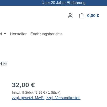
Über 20 Jahre Ehrfahrung
0,00 €
Ware
rf
Hersteller
Erfahrungsberichte
eter
Regulärer Preis:
32,00 €
Inhalt:
9 Stück
(3,56 € / 1 Stück)
zzgl. gesetzl. MwSt, zzgl. Versandkosten