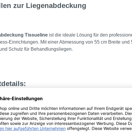
llen zur Liegenabdeckung
abdeckung Tissueline
ist die ideale Lösung für den professio
ess-Einrichtungen. Mit einer Abmessung von 55 cm Breite und 5
nd Schutz für Behandlungsliegen.
details:
5 cm x 50 m
l:
2-lagiges Zellstoff Papier
Weiß
t:
besonders reißfest und weich
kungseinheit:
Karton mit 9 Rollen