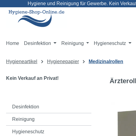
Hygiene und Reinigung für Gewerbe. Kein Verkauf 
m Hauptinhalt springen
Zur Suche springen
Zur Hauptnavigation springen
Home
Desinfektion
Reinigung
Hygieneschutz
Hygieneartikel
Hygienepapier
Medizinalrollen
Kein Verkauf an Privat!
Ärzterol
Bildergaleri
Desinfektion
Reinigung
Hygieneschutz