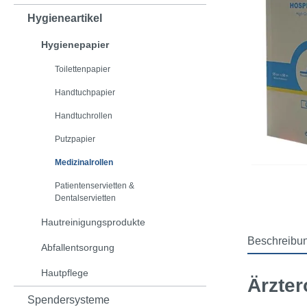
Hygieneartikel
Hygienepapier
Toilettenpapier
Handtuchpapier
Handtuchrollen
Putzpapier
Medizinalrollen
Patientenservietten &
Dentalservietten
Hautreinigungsprodukte
Beschreibu
Abfallentsorgung
Hautpflege
Ärzter
Spendersysteme