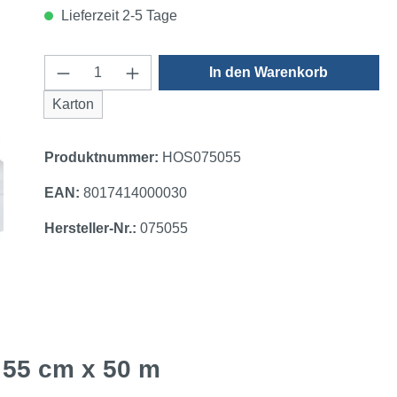
Lieferzeit 2-5 Tage
Produkt Anzahl: Gib den gewünschten 
In den Warenkorb
Karton
Produktnummer:
HOS075055
EAN:
8017414000030
Hersteller-Nr.:
075055
ß 55 cm x 50 m