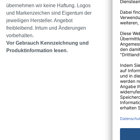
übernehmen wir keine Haftung. Logos
und Markenzeichen sind Eigentum der
jeweiligen Hersteller. Angebot
freibleibend. Irrtum und Änderungen
vorbehalten.
Vor Gebrauch Kennzeichnung und
Vorteile
Produktinformation lesen.
Hygien
Flüssig
jeder 
Komfor
Abnutzu
Einfac
Dies sp
Kostene
hervorr
Vielsei
Liegena
Umwelt