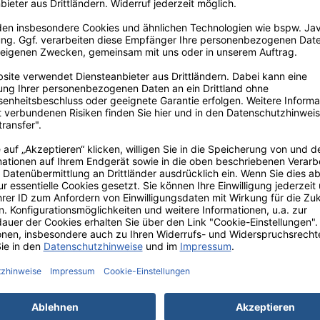
 der Liegenabdeckung Tissueline:
isch und Sauber:
Die zweilagige Zellstoffkonstruktion bietet 
keiten und Verunreinigungen sicher aufgesaugt werden. Dies g
Anwendung.
t und Schutz:
Die weiche Zellstoffoberfläche ist angenehm für 
ng und Flecken. Dies trägt zu einem angenehmen und entspan
h zu Handhaben:
Dank der praktischen Perforation lässt sich
art Zeit und vereinfacht die Handhabung im hektischen Praxisal
ffizient:
Mit 9 Rollen pro Karton und einer Länge von 50 m pro
agendes Preis-Leistungs-Verhältnis. Dies macht sie zu einer wirt
tig Einsetzbar:
Ob für medizinische Untersuchungen, kosmetis
bdeckung ist vielseitig einsetzbar und eignet sich für versch
freundlich:
Der Zellstoff der Liegenabdeckung ist biologisch ab