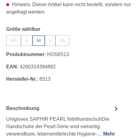
Hinweis: Dieser Artikel kann nicht bestellt, sondern nur
angefragt werden.
auswählen
Größe wählbar
XS
S
M
L
XL
(Diese Option ist zurzeit nicht verfügbar.)
(Diese Option ist zurzeit nicht verfügbar.)
(Diese Option ist zurzeit nicht verfügbar.)
(Diese Option ist zurzeit nicht verfügbar.)
(Diese Option ist zurzeit nicht verfügbar
Produktnummer:
HOS6513
EAN:
4260314394882
Hersteller-Nr.:
6513
Beschreibung
Unigloves SAPHIR PEARL NitrilhandschuhDie
Handschuhe der Pearl-Serie sind vielseitig
verwendbare, lebensmittelechte Hygiene-…
Mehr