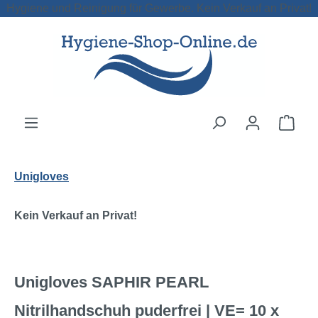
Hygiene und Reinigung für Gewerbe. Kein Verkauf an Privat!
Zum Hauptinhalt springen
Ware
Unigloves
Kein Verkauf an Privat!
Unigloves SAPHIR PEARL
Nitrilhandschuh puderfrei | VE= 10 x