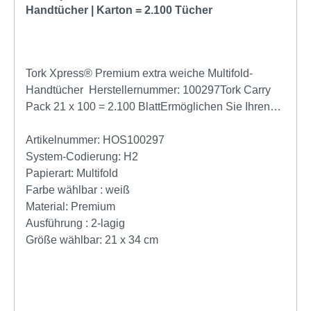
Handtücher | Karton = 2.100 Tücher
Tork Xpress® Premium extra weiche Multifold-
Handtücher Herstellernummer: 100297Tork Carry
Pack 21 x 100 = 2.100 BlattErmöglichen Sie Ihren
Gästen ein besseres und angenehmeres
Händetrocknen: Bieten Sie ihnen die großen Tork
Artikelnummer:
HOS100297
Xpress® extraweiche Multifold-Handtücher in
System-Codierung:
H2
Premium-Qualität, die sanft zu den Händen sind und
Papierart:
Multifold
sich hochwertig anfühlen. In Kombination mit Tork
Farbe wählbar :
weiß
Xpress® Spendern für Multifold-Handtücher eignen
Material:
Premium
sich die Handtücher für Waschräume mit mittlerer
Ausführung :
2-lagig
Besucherfrequenz. Sie finden auch auf begrenztem
Größe wählbar:
21 x 34 cm
Raum Platz und bieten Ihren Gästen Komfort und
Hygiene.Ansprechendes Lorbeerblatt-Design von
Tork: hinterlässt einen guten EindruckGroße, weiche
Handtücher, die sich hochwertig anfühlen,