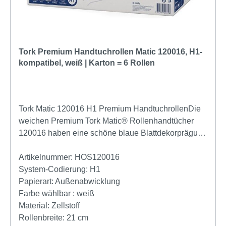
Tork Premium Handtuchrollen Matic 120016, H1-
kompatibel, weiß | Karton = 6 Rollen
Tork Matic 120016 H1 Premium HandtuchrollenDie
weichen Premium Tork Matic® Rollenhandtücher
120016 haben eine schöne blaue Blattdekorprägung
und sind die ideale Wahl für Vorzeige-Waschräume.
Dank QuickDry™ trocknen sie die Hände schnell
Artikelnummer:
HOS120016
und gründlich. Diese Handtücher passen für die Tork
System-Codierung:
H1
Matic® Spender für Rollenhandtücher, die für die
Papierart:
Außenabwicklung
leichte Wartung in Waschräumen mit hoher
Farbe wählbar :
weiß
Besucherfrequenz entwickelt wurden. Das spart Zeit
Material:
Zellstoff
und kontrolliert dank Einzelblattausgabe auch den
Rollenbreite:
21 cm