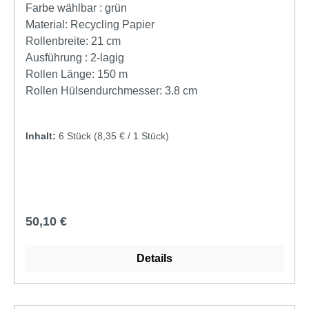
Rollendurchmesser19 cm Blattanzahl 857 Blattlänge
Waschräumen mit hoher Besucherfrequenz
Farbe wählbar :
grün
35 cm Hülsendurchmesser 5.9 cm Lagen 1
entwickelt wurden. Das spart Zeit und senkt dank
Material:
Recycling Papier
Einzelblattausgabe auch den Verbrauch.Advanced
Rollenbreite:
21 cm
Qualität ermöglicht Kosteneinsparungen und eine
Ausführung :
2-lagig
hohe LeistungProduktangabenSystem: H1 –
Rollen Länge:
150 m
Rollenhandtuch SystemRollenlänge: 150
Rollen Hülsendurchmesser:
3.8 cm
mRollenbreite 21 cmRollendurchmesser: 19
cmInnendurchmesser Kern: 3.8 cmLagen: 2Farbe:
Inhalt:
6 Stück
(8,35 € / 1 Stück)
Grün
Regulärer Preis:
50,10 €
Details