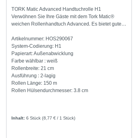
TORK Matic Advanced Handtuchrolle H1
Verwöhnen Sie Ihre Gäste mit dem Tork Matic®
weichen Rollenhandtuch Advanced. Es bietet gute
Händetrocknung und hat ein schönes, aufgeprägtes
Blattmuster in Grau. Diese Handtücher eignen sich
Artikelnummer:
HOS290067
für die Tork Matic® Spender für Rollenhandtücher,
System-Codierung:
H1
die für eine einfache Wartung in Waschräumen mit
Papierart:
Außenabwicklung
hoher Besucherfrequenz entwickelt wurden. Das
Farbe wählbar :
weiß
spart Zeit und kontrolliert dank Einzelblattausgabe
Rollenbreite:
21 cm
auch den Verbrauch. Große, weiche Handtücher, die
Ausführung :
2-lagig
sich hochwertig anfühlen, hinterlassen einen
Rollen Länge:
150 m
langanhaltenden guten Eindruck Langlebige Rollen
Rollen Hülsendurchmesser:
3.8 cm
minimieren die Wartungskosten und maximieren
zugleich den Service.TORK Matic Advanced
Handtuchrolle H1 2-lagig TAD&Tissue hochweiss
Inhalt:
6 Stück
(8,77 € / 1 Stück)
150m EU Ecolabel ISEGA-zertifiziert mit
Lorbeerblatt-Prägung Kompatible Spender 551000
Tork Matic® Spender für Rollenhandtücher Weiß