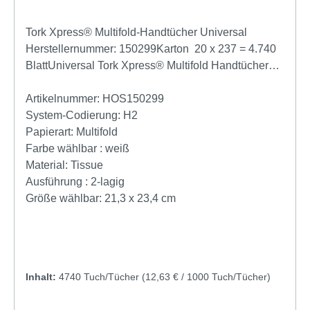
Tork Xpress® Multifold-Handtücher Universal
Herstellernummer: 150299Karton 20 x 237 = 4.740
BlattUniversal Tork Xpress® Multifold Handtücher
decken grundlegende Bedürfnisse ab und bieten ein
gutes Preis-Leistungs-Verhältnis. In Kombination mit
Artikelnummer:
HOS150299
den Tork Xpress® Spendern für Multifold Handtücher
System-Codierung:
H2
eignen sich die Handtücher für Waschräume mit
Papierart:
Multifold
mittlerer Besucherfrequenz. Sie finden auch auf
Farbe wählbar :
weiß
begrenztem Raum Platz und bieten Ihren Gästen
Material:
Tissue
Komfort und Hygiene.Ein Handtuch mit gutem Preis-
Ausführung :
2-lagig
Leistungs-Verhältnis, das die grundlegenden
Größe wählbar:
21,3 x 23,4 cm
Ansprüche erfülltGeringerer Verbrauch und mehr
Hygiene durch
EinzeltuchentnahmeProduktangabenSystem: H2 –
Multifold-Handtuchsystem.Länge entfaltet: 23,4 cm
Inhalt:
4740 Tuch/Tücher
(12,63 € / 1000 Tuch/Tücher)
Breite entfaltet: 21.3 cm Länge gefaltet: 7,8 cm
Lagen: 2Druck neinPrägung jaFarbe: Weiß