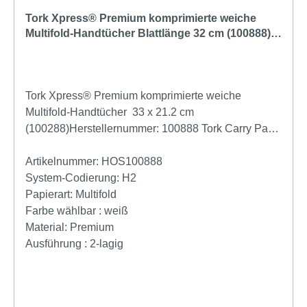
Tork Xpress® Premium komprimierte weiche
Multifold-Handtücher Blattlänge 32 cm (100888) |
Karton = 2.040 Tücher
Tork Xpress® Premium komprimierte weiche
Multifold-Handtücher 33 x 21.2 cm
(100288)Herstellernummer: 100888 Tork Carry Pack
12 x 170 = 2040 BlattDie Tork 100888 XPress
Tücher sind komprimierte Tücher wodurch doppelt
Artikelnummer:
HOS100888
soviele Tücher wie üblich in den Handtuchspender
System-Codierung:
H2
passen.Ermöglichen Sie Ihren Gästen ein besseres
Papierart:
Multifold
und angenehmeres Händetrocknen: Bieten Sie
Farbe wählbar :
weiß
ihnen die großen, weichen Tork Xpress® Multifold
Material:
Premium
Handtücher in Premium-Qualität, die sanft zu den
Ausführung :
2-lagig
Händen sind und sich hochwertig anfühlen. In
Kombination mit den Tork Xpress® Spendern für
Multifold Handtücher eignen sich die Handtücher für