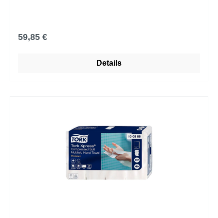
Regulärer Preis:
59,85 €
Details