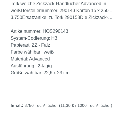
Tork weiche Zickzack-Handtücher Advanced in
weißHerstellernummer: 290143 Karton 15 x 250 =
3.750Ersatzartikel zu Tork 290158Die Zickzack-
Handtücher eignen sich optimal für Fälle, in denen
sowohl Preis als auch Leistung eine Rolle spielen.
Artikelnummer:
HOS290143
In Kombination mit dem Tork Spender für Zickzack-
System-Codierung:
H3
Handtücher eignen sich die Handtücher perfekt für
Papierart:
ZZ - Falz
Umgebungen mit starker Beanspruchung. Die
Farbe wählbar :
weiß
Einzelblattausgabe bietet ausgezeichnete Hygiene,
Material:
Advanced
der Verbrauch und somit auch die Abfallmenge
Ausführung :
2-lagig
werden gesenkt.Ansprechendes Lorbeerblatt-Design
Größe wählbar:
22,6 x 23 cm
von Tork: hinterlässt einen guten Eindruck Advanced
Qualität ermöglicht Kosteneinsparungen und eine
hohe Leistung Geringerer Verbrauch und mehr
Hygiene durch EinzeltuchentnahmeProduktangaben
Inhalt:
3750 Tuch/Tücher
(11,30 € / 1000 Tuch/Tücher)
System: H3 – Handtuch System (Classic) Länge
entfaltet: 23 cm Breite entfaltet: 22.6 cm Länge
gefaltet: 22.6 cm Breite gefaltet: 11.5 cm Lagen:
2PrägungFarbe: weiß