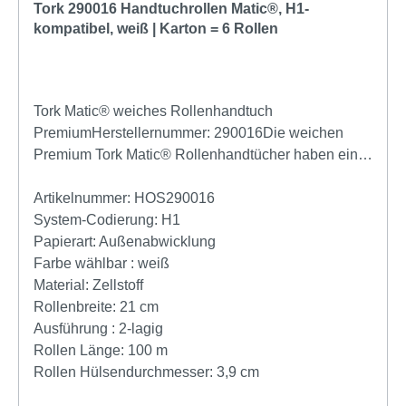
Tork 290016 Handtuchrollen Matic®, H1-
kompatibel, weiß | Karton = 6 Rollen
Tork Matic® weiches Rollenhandtuch
PremiumHerstellernummer: 290016Die weichen
Premium Tork Matic® Rollenhandtücher haben eine
schöne blaue Blattdekorprägung und sind die ideale
Wahl für Vorzeige-Waschräume. Dank QuickDry™
Artikelnummer:
HOS290016
trocknen sie die Hände schnell und gründlich. Diese
System-Codierung:
H1
Handtücher passen für die Tork Matic® Spender für
Papierart:
Außenabwicklung
Rollenhandtücher, die für die leichte Wartung in
Farbe wählbar :
weiß
Waschräumen mit hoher Besucherfrequenz
Material:
Zellstoff
entwickelt wurden. Das spart Zeit und kontrolliert
Rollenbreite:
21 cm
dank Einzelblattausgabe auch den
Ausführung :
2-lagig
Verbrauch.Ansprechendes Lorbeerblatt-Design von
Rollen Länge:
100 m
Tork: hinterlässt einen guten EindruckGroße, weiche
Rollen Hülsendurchmesser:
3,9 cm
Handtücher, die sich hochwertig anfühlen,