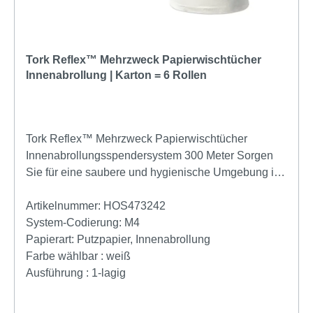
Tork Reflex™ Mehrzweck Papierwischtücher
Innenabrollung | Karton = 6 Rollen
Tork Reflex™ Mehrzweck Papierwischtücher
Innenabrollungsspendersystem 300 Meter Sorgen
Sie für eine saubere und hygienische Umgebung in
Ihrem Arbeitsbereich mit den Tork Reflex™
Mehrzweck Papierwischtüchern und dem
Artikelnummer:
HOS473242
passenden Innenabrollungsspendersystem. Diese
System-Codierung:
M4
1-lagigen Wischtücher sind speziell entwickelt, um
Papierart:
Putzpapier, Innenabrollung
selbst bei anspruchsvollen Wischarbeiten und
Farbe wählbar :
weiß
Handabtrocknungen eine hohe Festigkeit und
Ausführung :
1-lagig
Aufnahmefähigkeit zu gewährleisten. Das Tork
Reflex™ Innenabrollungsspendersystem mit