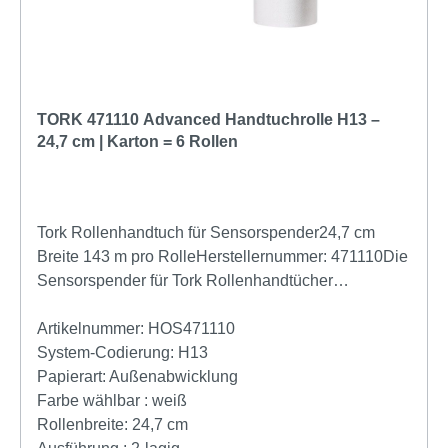
TORK 471110 Advanced Handtuchrolle H13 –
24,7 cm | Karton = 6 Rollen
Tork Rollenhandtuch für Sensorspender24,7 cm
Breite 143 m pro RolleHerstellernummer: 471110Die
Sensorspender für Tork Rollenhandtücher
ermöglichen eine Einzelblattausgabe, die den
Verbrauch senkt und die Hygiene verbessert.
Artikelnummer:
HOS471110
Advanced Rollen haben eine hohe Kapazität und
System-Codierung:
H13
sorgen dafür, dass immer Papier zur Verfügung
Papierart:
Außenabwicklung
steht.Sie sind außerdem ideal für stark frequentierte
Farbe wählbar :
weiß
Waschräume wie beispielsweise in Schulen oder auf
Rollenbreite:
24,7 cm