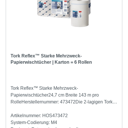
Tork Reflex™ Starke Mehrzweck-
Papierwischtücher | Karton = 6 Rollen
Tork Reflex™ Starke Mehrzweck-
Papierwischtücher24,7 cm Breite 143 m pro
RolleHerstellernummer: 473472Die 2-lagigen Tork
Reflex™ Starke Mehrzweck-Papierwischtücher sind
ideal für Wischarbeiten und das Abwischen der
Artikelnummer:
HOS473472
Hände. Dieses Papier ist kompatibel mit den Tork
System-Codierung:
M4