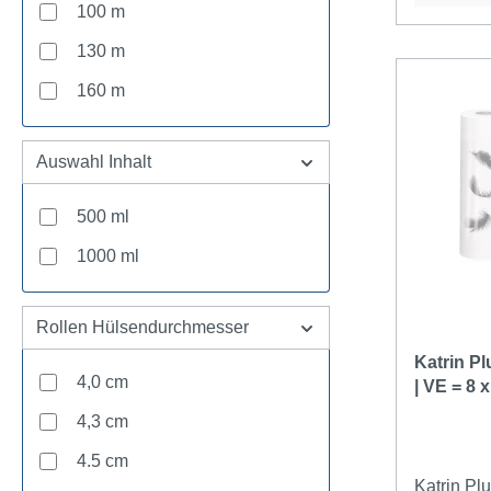
100 m
130 m
160 m
Auswahl Inhalt
500 ml
1000 ml
Rollen Hülsendurchmesser
Katrin Plus K
4,0 cm
| VE = 8 
4,3 cm
4.5 cm
Katrin Pl