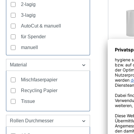
desinfiz
2-lagig
Freie Wah
3-lagig
Schließfu
Schlüssel
AutoCut & manuell
dank inte
für Spender
Der vollf
mit der Au
manuell
Benutzung
leicht Zus
Material
dem Betät
Katrin Kü
(Blindensc
VE = 8 x 
Mischfaserpapier
der wesen
Kappen: A
Recycling Papier
styrene),
Tissue
(polyoxym
Katrin Pl
lagig.Qua
saugfähig
Rollen Durchmesser
weich und
für Berei
Artikeln