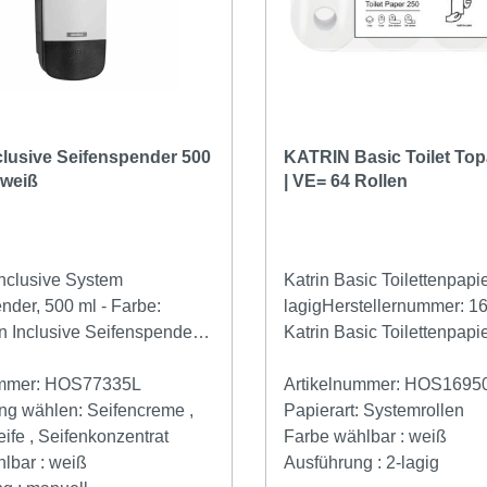
clusive Seifenspender 500
KATRIN Basic Toilet Top
 weiß
| VE= 64 Rollen
nclusive System
Katrin Basic Toilettenpapi
nder, 500 ml - Farbe:
lagigHerstellernummer: 
n Inclusive Seifenspender
Katrin Basic Toilettenpapie
nststoff aus der neuen
weiches feines Tissue Toil
en Inclusive Serie von
ummer:
HOS77335L
aus 100% Recyclingqualit
Artikelnummer:
HOS1695
r Katrin Inclusive
ng wählen:
Seifencreme ,
Produkt ist ausgezeichnet
Papierart:
Systemrollen
nder 500 ml kann mit
fe , Seifenkonzentrat
RAL-UZ 5 Umweltzeichen 
Farbe wählbar :
weiß
ifen, Schaumseifen,
lbar :
weiß
eine Qualität auf höchste
Ausführung :
2-lagig