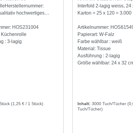
Inclusive Handtuchspende
leHerstellernummer:
Interfold 2-lagig weiss, 24 x 32 cm,
Schwarz 90168 Katrin Incl
litativ hochwertiges
Karton = 25 x 120 = 3.000 
Handtuchspender M - Wei
papier, sehr saugfähig3-
Nachfolgeartikel zu 345152 Weiche,
ißBesonders weich und
ummer:
HOS231004
hochwertige Papierhandtü
Artikelnummer:
HOS6154
ionellGeeignet für Bereiche
:
Küchenrolle
hoher Reißfestigkeit und
Papierart:
W-Falz
igem bis mittlerem
ng :
3-lagig
Saugfähigkeit für ein hygi
Farbe wählbar :
weiß
Für direkten
effektives und zugleich sa
Material:
Tissue
telkontakt
Händetrocknen. 2-lagige,
Ausführung :
2-lagig
nZertifiziert mit dem Nordic
Multifold-Handtücher mit 
Größe wählbar:
24 x 32 c
ltzeichen Zertifiziert mit
Flächen) und breitem Blatt
nen
cm). Empfohlen für alle nie
nen
ProduktangabenKatrin Plus
hochfrequentierten Wasc
nen
le3-lagig
normale Anwendererwartu
hochweißextrem
Einzelblattentnahme in K
nen
 Stück
(1,25 € / 1 Stück)
Inhalt:
3000 Tuch/Tücher
(0,
Blattgröße (cm): 26 x 23
mit dem KATRIN
nen
Tuch/Tücher)
Falthandtuchspender M ge
eine hygienische, berühr
Anwendung und einen kontr