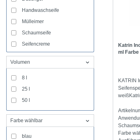
Handwaschseife
Mülleimer
Schaumseife
Seifencreme
Katrin In
ml Farbe
Seifenkonzentrat
Volumen
8 l
KATRIN I
Seifenspe
25 l
weißKatri
50 l
500 ml Ku
innovativ
Artikeln
Katrin. De
Anwendu
Farbe wählbar
Seifenspe
Schaumsei
Flüssigse
Farbe wäh
blau