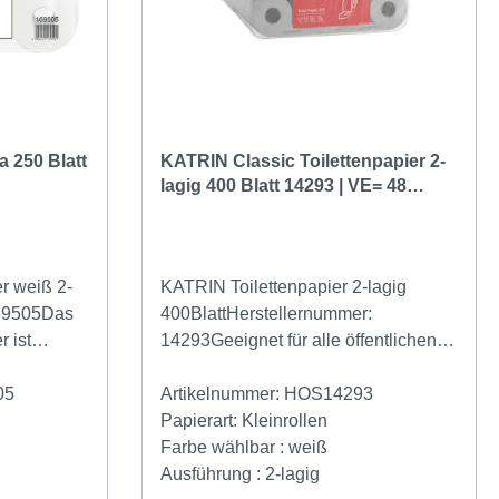
a 250 Blatt
KATRIN Classic Toilettenpapier 2-
lagig 400 Blatt 14293 | VE= 48
Rollen
er weiß 2-
KATRIN Toilettenpapier 2-lagig
169505Das
400BlattHerstellernummer:
r ist
14293Geeignet für alle öffentlichen
ettenpapier
Bereiche Konventionelle Qualitäts-
ät. Dieses
05
Toilettenpapierrollen2-lagig, weiß,
Artikelnummer:
HOS14293
 mit dem
400 BlattWeiches, saugfähiges
Papierart:
Kleinrollen
und bietet
Papier für maximalen
Farbe wählbar :
weiß
m Niveau.
KomfortGeeignet für alle öffentlichen
Ausführung :
2-lagig