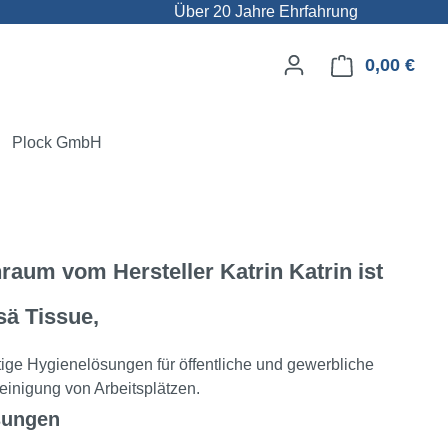
Über 20 Jahre Ehrfahrung
0,00 €
Ware
Plock GmbH
hraum vom Hersteller Katrin
Katrin ist
sä Tissue,
altige Hygienelösungen für öffentliche und gewerbliche
inigung von Arbeitsplätzen.
sungen