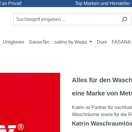
an Privat!
Top Marken und Hersteller
Unigloves
SansoTec
satino by Wepa
Duni
FASANA
Alles für den Wasc
eine Marke von Met
Katrin ist Partner für nachh
Waschräume sowie für die Re
Katrin Waschraumlö