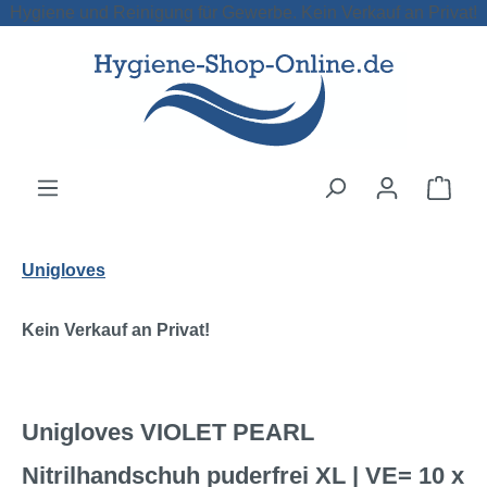
Hygiene und Reinigung für Gewerbe. Kein Verkauf an Privat!
Zum Hauptinhalt springen
Ware
Unigloves
Kein Verkauf an Privat!
Unigloves VIOLET PEARL
Nitrilhandschuh puderfrei XL | VE= 10 x