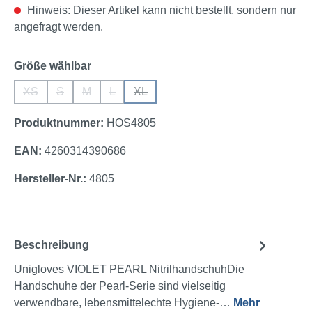
Hinweis: Dieser Artikel kann nicht bestellt, sondern nur
angefragt werden.
auswählen
Größe wählbar
XS
S
M
L
XL
(Diese Option ist zurzeit nicht verfügbar.)
(Diese Option ist zurzeit nicht verfügbar.)
(Diese Option ist zurzeit nicht verfügbar.)
(Diese Option ist zurzeit nicht verfügbar.)
(Diese Option ist zurzeit nicht verfügbar
Produktnummer:
HOS4805
EAN:
4260314390686
Hersteller-Nr.:
4805
Beschreibung
Unigloves VIOLET PEARL NitrilhandschuhDie
Handschuhe der Pearl-Serie sind vielseitig
verwendbare, lebensmittelechte Hygiene-…
Mehr