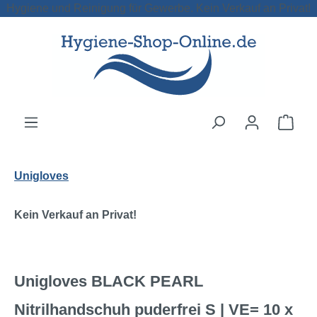
Hygiene und Reinigung für Gewerbe. Kein Verkauf an Privat!
Zum Hauptinhalt springen
Ware
Unigloves
Kein Verkauf an Privat!
Unigloves BLACK PEARL
Nitrilhandschuh puderfrei S | VE= 10 x