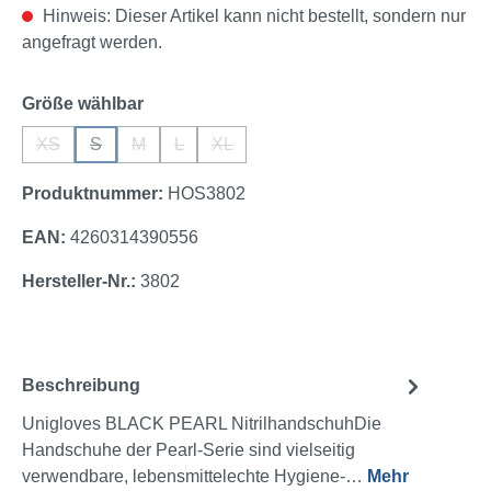
Hinweis: Dieser Artikel kann nicht bestellt, sondern nur
angefragt werden.
auswählen
Größe wählbar
XS
S
M
L
XL
(Diese Option ist zurzeit nicht verfügbar.)
(Diese Option ist zurzeit nicht verfügbar.)
(Diese Option ist zurzeit nicht verfügbar.)
(Diese Option ist zurzeit nicht verfügbar.)
(Diese Option ist zurzeit nicht verfügbar
Produktnummer:
HOS3802
EAN:
4260314390556
Hersteller-Nr.:
3802
Beschreibung
Unigloves BLACK PEARL NitrilhandschuhDie
Handschuhe der Pearl-Serie sind vielseitig
verwendbare, lebensmittelechte Hygiene-…
Mehr