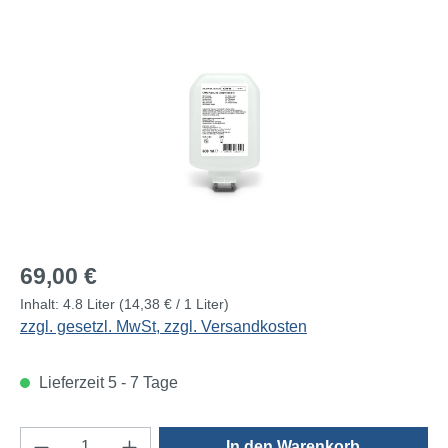
Bildergalerie überspringen
Regulärer Preis:
69,00 €
Inhalt:
4.8 Liter
(14,38 € / 1 Liter)
zzgl. gesetzl. MwSt, zzgl. Versandkosten
Lieferzeit 5 - 7 Tage
Produkt Anzahl: Gib den gewünschten Wert e
In den Warenkorb