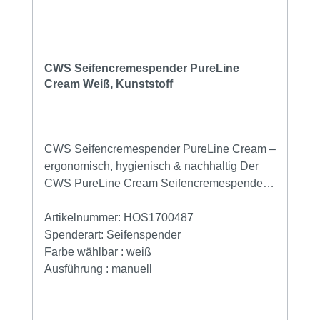
CWS Seifencremespender PureLine
Cream Weiß, Kunststoff
CWS Seifencremespender PureLine Cream –
ergonomisch, hygienisch & nachhaltig Der
CWS PureLine Cream Seifencremespender
ist die ideale Lösung für moderne und
hygienische Waschräume – ob in
Artikelnummer:
HOS1700487
Restaurants, Kindertagesstätten, Büros oder
Spenderart:
Seifenspender
öffentlichen Einrichtungen. Durch sein
Farbe wählbar :
weiß
innovatives Design, die hochwertige
Ausführung :
manuell
Verarbeitung und die nachhaltige
Seifenformel bietet er maximale Hygiene bei