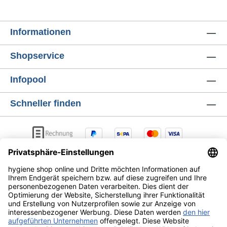
Schlüssel erleichtern das Wechseln der
Nachfüllflaschen und sorgen für einen
Informationen
fehlerfreien Austausch. Hohe Kapazität für
professionelle Anwendung Der
Shopservice
Seifenspender fasst eine 600 ml
Seifenflasche, die für bis zu 1.200 Portionen
Infopool
ausreicht. Zusätzlich verfügt der Spender
über einen 188 ml Reservetank für weitere
Schneller finden
376 Portionen – ideal für stark frequentierte
Waschräume, in denen konstante Versorgung
wichtig ist. Hautfreundliche & nachhaltige
Cremeseife Die CWS Cremeseife überzeugt
durch eine milde, feuchtigkeitsspendende
und pH-hautneutrale Formel. Sie ist EU
Ecolabel zertifiziert, vollständig parfümfrei
und frei von: Silikonen Parabenen
Farbstoffen Mikroplastik Dank der tropffreien
Dosierung wird unnötiger Verbrauch
AGB
Lieferung & Versandkosten
Zahlungsarten