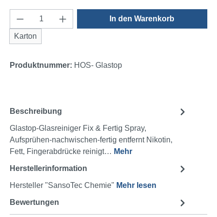
Produkt Anzahl: Gib den gewünschten Wert e
In den Warenkorb
Karton
Produktnummer:
HOS- Glastop
Beschreibung
Glastop-Glasreiniger Fix & Fertig Spray,
Aufsprühen-nachwischen-fertig entfernt Nikotin,
Fett, Fingerabdrücke reinigt…
Mehr
Herstellerinformation
Hersteller "SansoTec Chemie"
Mehr lesen
Bewertungen