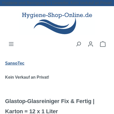
Hygiene und Reinigung für Gewerbe. Kein Verkauf an Privat!
Zum Hauptinhalt springen
Ware
SansoTec
Kein Verkauf an Privat!
Glastop-Glasreiniger Fix & Fertig |
Karton = 12 x 1 Liter