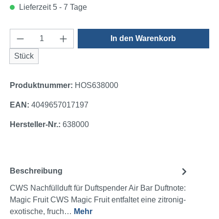
Lieferzeit 5 - 7 Tage
Produkt Anzahl: Gib den gewünschten Wert e
In den Warenkorb
Stück
Produktnummer:
HOS638000
EAN:
4049657017197
Hersteller-Nr.:
638000
Beschreibung
CWS Nachfüllduft für Duftspender Air Bar Duftnote:
Magic Fruit CWS Magic Fruit entfaltet eine zitronig-
exotische, fruch…
Mehr