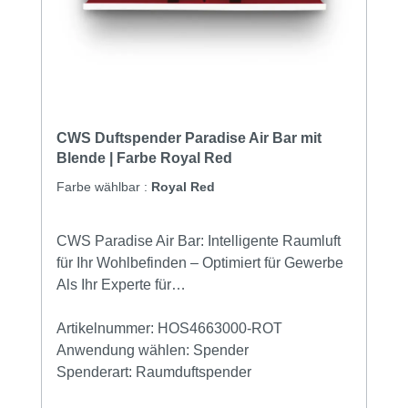
CWS Duftspender Paradise Air Bar mit
Blende | Farbe Royal Red
Farbe wählbar :
Royal Red
CWS Paradise Air Bar: Intelligente Raumluft
für Ihr Wohlbefinden – Optimiert für Gewerbe
Als Ihr Experte für
Suchmaschinenoptimierung präsentieren wir
Ihnen die CWS Paradise Air Bar, den
Artikelnummer:
HOS4663000-ROT
intelligenten Duftspender, der in puncto
Anwendung wählen:
Spender
Raumluftambiente neue Maßstäbe setzt.
Spenderart:
Raumduftspender
Dieses elegante Gerät aus der renommierten